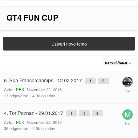
GT4 FUN CUP
Ustvari novo temo
RAZVRŠČANJE
5. Spa Francorchamps - 12.02.2017
1
2
Avtor:
PEK
,
November 22, 2016
17
odgovorov
4,3k
ogledov
4. Tor Poznan - 29.01.2017
1
2
3
Avtor:
PEK
,
November 22, 2016
36
odgovorov
4,6k
ogledov