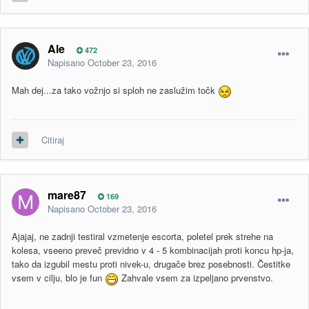
Ale
472
Napisano
October 23, 2016
Mah dej...za tako vožnjo si sploh ne zaslužim točk
Citiraj
mare87
169
Napisano
October 23, 2016
Ajajaj, ne zadnji testiral vzmetenje escorta, poletel prek strehe na
kolesa, vseeno preveč previdno v 4 - 5 kombinacijah proti koncu hp-ja,
tako da izgubil mestu proti nivek-u, drugače brez posebnosti. Čestitke
vsem v cilju, blo je fun
Zahvale vsem za izpeljano prvenstvo.