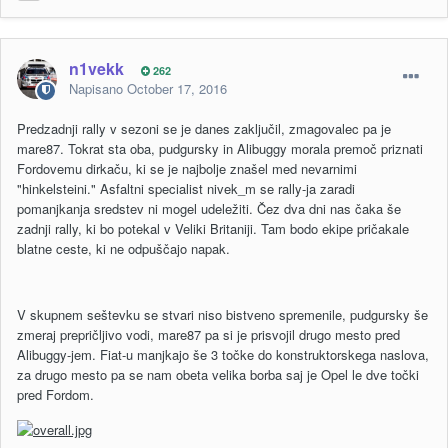
n1vekk
262
Napisano
October 17, 2016
Predzadnji rally v sezoni se je danes zaključil, zmagovalec pa je
mare87. Tokrat sta oba, pudgursky in Alibuggy morala premoč priznati
Fordovemu dirkaču, ki se je najbolje znašel med nevarnimi
"hinkelsteini." Asfaltni specialist nivek_m se rally-ja zaradi
pomanjkanja sredstev ni mogel udeležiti. Čez dva dni nas čaka še
zadnji rally, ki bo potekal v Veliki Britaniji. Tam bodo ekipe pričakale
blatne ceste, ki ne odpuščajo napak.
V skupnem seštevku se stvari niso bistveno spremenile, pudgursky še
zmeraj prepričljivo vodi, mare87 pa si je prisvojil drugo mesto pred
Alibuggy-jem. Fiat-u manjkajo še 3 točke do konstruktorskega naslova,
za drugo mesto pa se nam obeta velika borba saj je Opel le dve točki
pred Fordom.