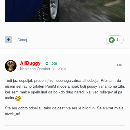
1
Citiraj
AliBuggy
1.008
Napisano
October 23, 2016
Tudi jaz odpeljal, presentljivo nobenega zdrsa ali odboja. Priznam, da
nisem sel ravno totalen PuniM mode ampak bolj pussy varianto na zihr,
ker sem malce spekuliral da bo kdo drug naredil kaj vec rollerjev al pa
malin
Ste res dobro odpeljal, tako da cestitke res je bilo fun. Se enkrat hvala
nivek_m!