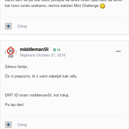
kar novo rundo usekamo..recimo kakšen Mini Challenge
Citiraj
middlemanSI
15
Napisano
October 27, 2016
Zdravo fantje,
Če ni prepozno, bi z vami odpeljal kak rally.
DiRT ID imam middlemanSI, kot tukaj.
Pa lep dan!
Citiraj