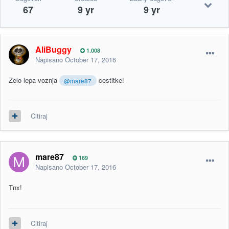
67
9 yr
9 yr
AliBuggy
1.008
Napisano
October 17, 2016
Zelo lepa voznja
cestitke!
@mare87
Citiraj
mare87
169
Napisano
October 17, 2016
Tnx!
Citiraj