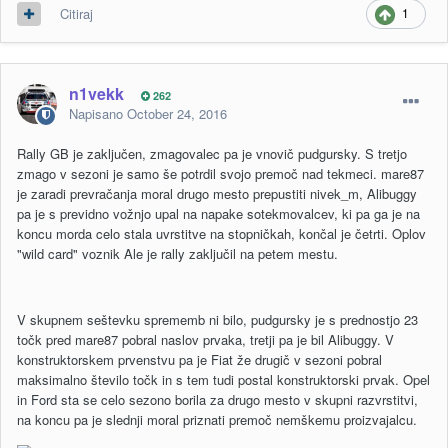
1
Citiraj
n1vekk
262
Napisano
October 24, 2016
Rally GB je zaključen, zmagovalec pa je vnovič pudgursky. S tretjo
zmago v sezoni je samo še potrdil svojo premoč nad tekmeci. mare87
je zaradi prevračanja moral drugo mesto prepustiti nivek_m, Alibuggy
pa je s previdno vožnjo upal na napake sotekmovalcev, ki pa ga je na
koncu morda celo stala uvrstitve na stopničkah, končal je četrti. Oplov
"wild card" voznik Ale je rally zaključil na petem mestu.
V skupnem seštevku sprememb ni bilo, pudgursky je s prednostjo 23
točk pred mare87 pobral naslov prvaka, tretji pa je bil Alibuggy. V
konstruktorskem prvenstvu pa je Fiat že drugič v sezoni pobral
maksimalno število točk in s tem tudi postal konstruktorski prvak. Opel
in Ford sta se celo sezono borila za drugo mesto v skupni razvrstitvi,
na koncu pa je slednji moral priznati premoč nemškemu proizvajalcu.