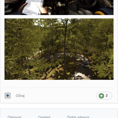
2
Citiraj
Odgovori
Created
Zadnji odgovor