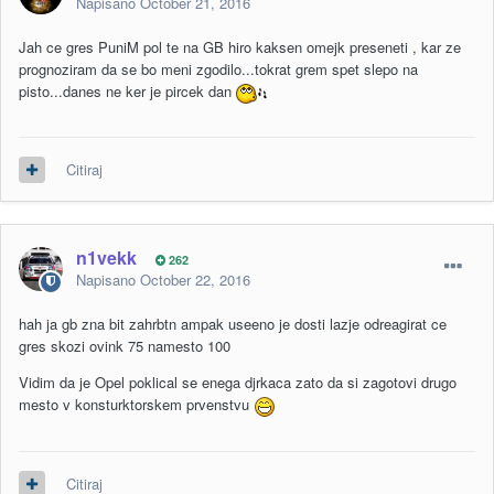
Napisano
October 21, 2016
Jah ce gres PuniM pol te na GB hiro kaksen omejk preseneti , kar ze
prognoziram da se bo meni zgodilo...tokrat grem spet slepo na
pisto...danes ne ker je pircek dan
Citiraj
n1vekk
262
Napisano
October 22, 2016
hah ja gb zna bit zahrbtn ampak useeno je dosti lazje odreagirat ce
gres skozi ovink 75 namesto 100
Vidim da je Opel poklical se enega djrkaca zato da si zagotovi drugo
mesto v konsturktorskem prvenstvu
Citiraj