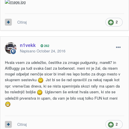
2
Citiraj
n1vekk
262
Napisano
October 24, 2016
Hvala vsem za udeležbo, čestitke za zmago pudgursky, mare87 in
AliBuggy pa tudi svaka čast za borbenost. meni mi je žal, da nisem
mogel odpeljat nemčije sicer bi imeli res lepo borbo za drugo mesto v
skupnem sestevku
Jst bi se še rad opravičil za nekaj napak kot
npr: vreme/čas dneva, ki se nista speminjala skozi rally ma upam da
bo nslednjič boljše
Uglavnem še enkrat hvala usem, ki ste se
udeležili prvenstva in upam, da vam je bilo vsaj tolko FUN kot meni
2
Citiraj