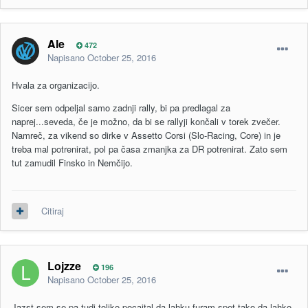
Ale
472
Napisano
October 25, 2016
Hvala za organizacijo.
Sicer sem odpeljal samo zadnji rally, bi pa predlagal za
naprej...seveda, če je možno, da bi se rallyji končali v torek zvečer.
Namreč, za vikend so dirke v Assetto Corsi (Slo-Racing, Core) in je
treba mal potrenirat, pol pa časa zmanjka za DR potrenirat. Zato sem
tut zamudil Finsko in Nemčijo.
Citiraj
Lojzze
196
Napisano
October 25, 2016
Jazst sem se pa tudi toliko pocajtal da lahku furam spet,tako da lahko