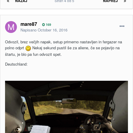
NAZAJ
Stran 4 od 5
NAPREJ
mare87
169
Napisano
October 16, 2016
Odvozil, brez večjih napak, setup primerno nastavljen in fergazer na
polno odprt
Nekaj sekund pustil še za aliene, če se pojavijo na
štartu, je blo pa fun odvozit spet.
Deutschland: