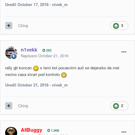
Uredil
October 17, 2016
- nivek_m
3
Citiraj
n1vekk
262
Napisano
October 21, 2016
rally gb koncan
s temi bol pocasnimi auti se dejansko da met
vecino casa stvari pod kontrolo
Uredil
October 21, 2016
- nivek_m
2
Citiraj
AliBuggy
1.008