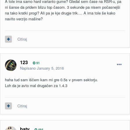
A tole ima samo hard varianto gume? Gledal sem čase na RSR-u, pa
ni šanse da pridem blizu top časom. 3 sekunde pa nisem počasnejši
na tako kratki progi? Ali pa je kje drugje trik.... A ima tole še kako
navito verzijo mašine?
Citiraj
123
91
Napisano
January 5, 2016
haha tud sam iščem kam mi gre 0.5s v prvem sektorju.
Loh da je avto mal drugačen za 1.4.3
Citiraj
baty
484