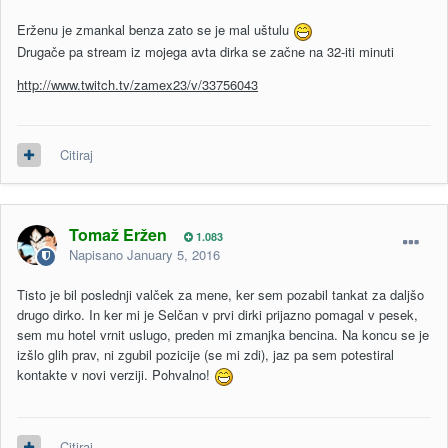
Erženu je zmankal benza zato se je mal uštulu
Drugače pa stream iz mojega avta dirka se začne na 32-iti minuti
http://www.twitch.tv/zamex23/v/33756043
Citiraj
Tomaž Eržen
1.083
Napisano
January 5, 2016
Tisto je bil poslednji valček za mene, ker sem pozabil tankat za daljšo
drugo dirko. In ker mi je Selčan v prvi dirki prijazno pomagal v pesek,
sem mu hotel vrnit uslugo, preden mi zmanjka bencina. Na koncu se je
izšlo glih prav, ni zgubil pozicije (se mi zdi), jaz pa sem potestiral
kontakte v novi verziji. Pohvalno!
Citiraj