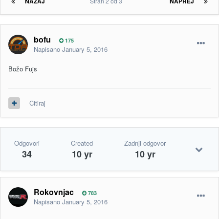
NAZAJ
Stran 2 od 3
NAPREJ
bofu
175
Napisano
January 5, 2016
Božo Fujs
Citiraj
Odgovori
Created
Zadnji odgovor
34
10 yr
10 yr
Rokovnjac
783
Napisano
January 5, 2016