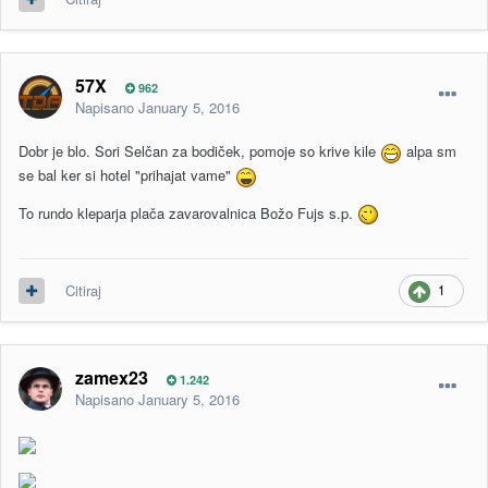
57X
962
Napisano
January 5, 2016
Dobr je blo. Sori Selčan za bodiček, pomoje so krive kile
alpa sm
se bal ker si hotel "prihajat vame"
To rundo kleparja plača zavarovalnica Božo Fujs s.p.
1
Citiraj
zamex23
1.242
Napisano
January 5, 2016