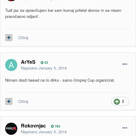
Tudi jaz se opravičujem ker sem komaj priletel domov in se nisem
pravočasno odjavil .
Citiraj
ArYeS
43
Napisano
January 5, 2016
Nimam dosti besed na to dirko - samo čimprej Cup organizirat.
2
Citiraj
Rokovnjac
783
Napisano
January 5, 2016