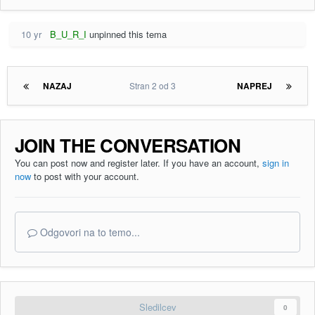
10 yr
B_U_R_I
unpinned this tema
NAZAJ
Stran 2 od 3
NAPREJ
JOIN THE CONVERSATION
You can post now and register later. If you have an account,
sign in
now
to post with your account.
Odgovori na to temo...
Sledilcev
0