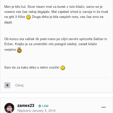
Men je bilo kul. Sicer nisem imel za burek z isto kilažo, samo se je
vseeno ves čas nekaj dogajalo. Mal zajebeš izhod iz zavoja in že imaš
na grbi 3 fičke
Druga dirka je bila nasploh nora, ves čas smo se
dajali.
Ob koncu sta valček tik pred mano po ciljni ravnini uprizorila Selčan in
Eržen. Krajšo je za umetniški vtis potegnil slednji, zaradi kilaže
verjetno
Sem še za kako dirko s telimi vozički
Citiraj
zamex23
1.242
Napisano
January 5, 2016