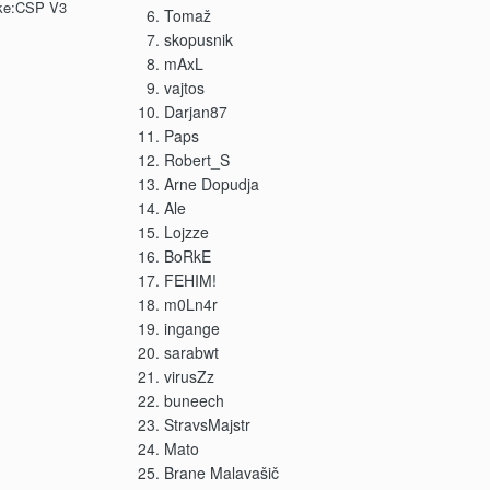
ke:
CSP V3
Tomaž
skopusnik
mAxL
vajtos
Darjan87
Paps
Robert_S
Arne Dopudja
Ale
Lojzze
BoRkE
FEHIM!
m0Ln4r
ingange
sarabwt
virusZz
buneech
StravsMajstr
Mato
Brane Malavašič