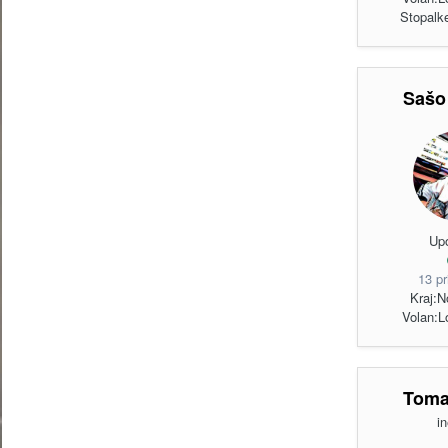
Stopalk
Sašo
Up
13 p
Kraj:
N
Volan:
L
Toma
i