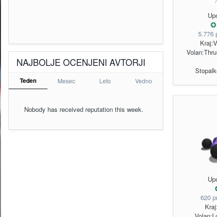
Up
5.776 
Kraj:
V
Volan:
Thru
NAJBOLJE OCENJENI AVTORJI
Stopalk
Teden
Mesec
Leto
Vedno
Nobody has received reputation this week.
Up
620 p
Kraj
Volan:
L