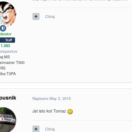
Citiraj
derator
1.083
prispevkov
aj:
MS
stmaster T500
RS
lke:
T3PA
pusnik
Napisano
May 2, 2015
Jst isto kot Tomaz
Citiraj