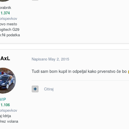
orabnik
1.374
prispevkov
ovo mesto
ogitech G29
e:
Ni podatka
AxL
Napisano
May 2, 2015
Tudi sam bom kupil in odpeljal kako prvenstvo če bo
Citiraj
VIP
1.106
prispevkov
j:
Idrija
rez volana