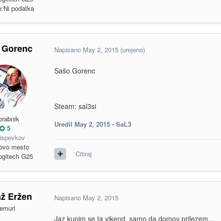
e:
Ni podatka
 Gorenc
Napisano
May 2, 2015
(urejeno)
Sašo Gorenc
Steam: sal3si
orabnik
Uredil
May 2, 2015
- SaL3
5
rispevkov
ovo mesto
Citiraj
ogitech G25
ž Eržen
Napisano
May 2, 2015
nemuri
Jaz kupim se ta vikend, samo da domov prilezem...