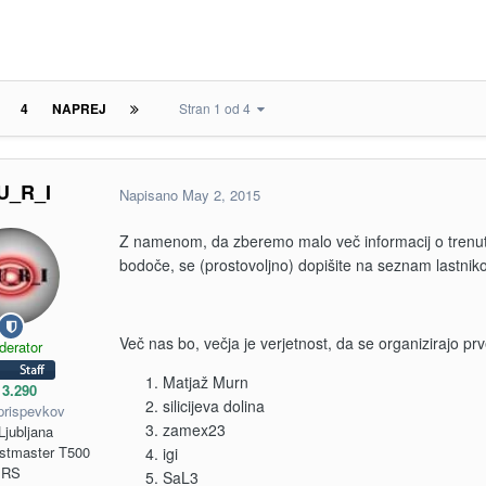
4
NAPREJ
Stran 1 od 4
U_R_I
Napisano
May 2, 2015
Z namenom, da zberemo malo več informacij o trenutn
bodoče, se (prostovoljno) dopišite na seznam lastniko
Več nas bo, večja je verjetnost, da se organizirajo prv
derator
Matjaž Murn
3.290
silicijeva dolina
prispevkov
zamex23
Ljubljana
stmaster T500
igi
RS
SaL3