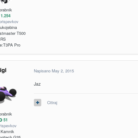
orabnik
1.254
prispevkov
ukojebina
stmaster T500
RS
e:
T3PA Pro
igi
Napisano
May 2, 2015
Jaz
Citiraj
orabnik
51
rispevkov
:
Kamnik
ogitech G25