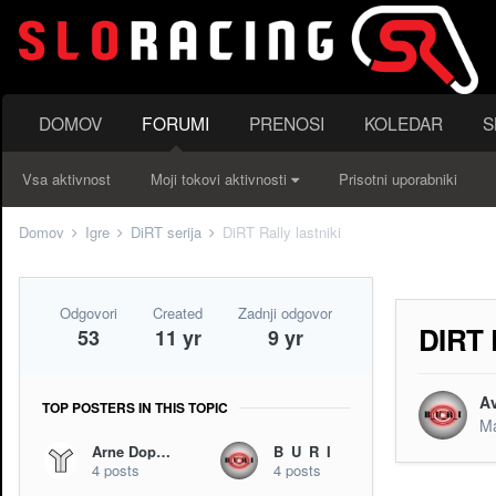
DOMOV
FORUMI
PRENOSI
KOLEDAR
S
Vsa aktivnost
Moji tokovi aktivnosti
Prisotni uporabniki
Domov
Igre
DiRT serija
DiRT Rally lastniki
Odgovori
Created
Zadnji odgovor
DIRT
53
11 yr
9 yr
A
TOP POSTERS IN THIS TOPIC
Ma
Arne Dopudja
B_U_R_I
4 posts
4 posts