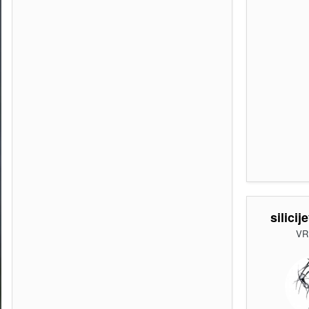
silicij
VR