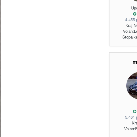
Up
4.455 
Kraj:
N
Volan:
L
Stopalk
m
5.461 
Kra
Volan:
B