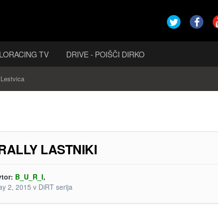
LORACING TV
DRIVE - POIŠČI DIRKO
Lestvica
 RALLY LASTNIKI
vtor:
B_U_R_I
,
y 2, 2015
v
DiRT serija