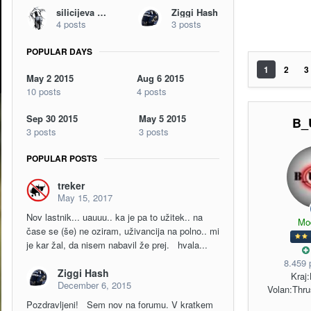
silicijeva dolina
Ziggi Hash
4 posts
3 posts
POPULAR DAYS
1
2
3
May 2 2015
Aug 6 2015
10 posts
4 posts
Sep 30 2015
May 5 2015
B_
3 posts
3 posts
POPULAR POSTS
treker
May 15, 2017
Nov lastnik... uauuu.. ka je pa to užitek.. na
Mo
čase se (še) ne oziram, uživancija na polno.. mi
je kar žal, da nisem nabavil že prej. hvala...
8.459 
Ziggi Hash
Kraj:
December 6, 2015
Volan:
Thru
Pozdravljeni! Sem nov na forumu. V kratkem