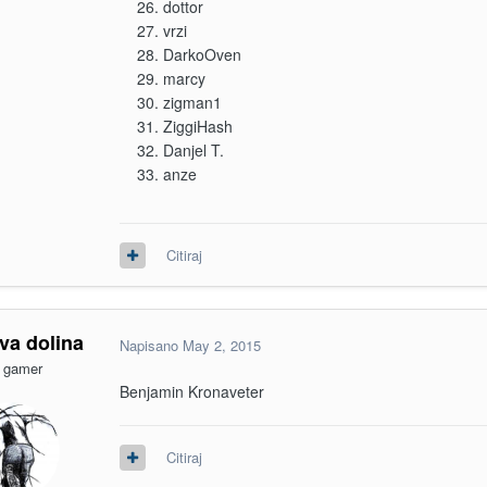
dottor
vrzi
DarkoOven
marcy
zigman1
ZiggiHash
Danjel T.
anze
Citiraj
eva dolina
Napisano
May 2, 2015
 gamer
Benjamin Kronaveter
Citiraj