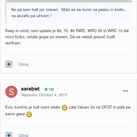
No pa sem tudi jaz zraven . Malo se še lovim na pesku in šodru ,
na asvaltu pa uživam !
Keep in mind, novi update je 60, 70, 80 RWD, WRC 00 in WRC 10 dal
novo fiziko, ostale grupe po starem. Da se neboš preveč čudil
razlikam.
Citiraj
sarabwt
130
Napisano
October 4, 2015
Evo, končno je tudi meni ratalo
zdej čakam še na DFGT in pole pa
samo gasa
Citiraj