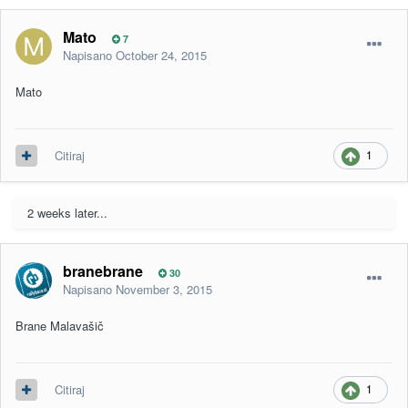
Mato
7
Napisano
October 24, 2015
Mato
1
Citiraj
2 weeks later...
branebrane
30
Napisano
November 3, 2015
Brane Malavašič
1
Citiraj