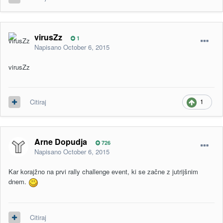
virusZz
1
Napisano
October 6, 2015
virusZz
1
Citiraj
Arne Dopudja
726
Napisano
October 6, 2015
Kar korajžno na prvi rally challenge event, ki se začne z jutrijšnim
dnem.
Citiraj