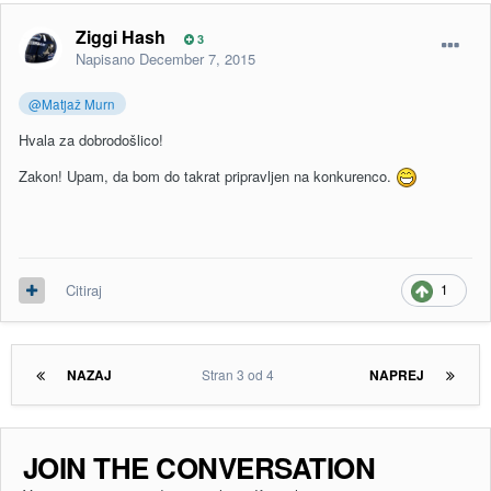
Ziggi Hash
3
Napisano
December 7, 2015
@Matjaž Murn
Hvala za dobrodošlico!
Zakon! Upam, da bom do takrat pripravljen na konkurenco.
1
Citiraj
NAZAJ
Stran 3 od 4
NAPREJ
JOIN THE CONVERSATION