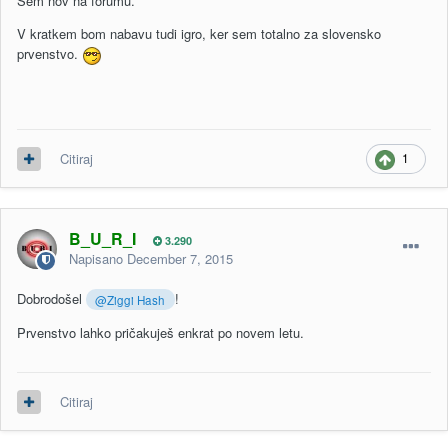
Sem nov na forumu.
V kratkem bom nabavu tudi igro, ker sem totalno za slovensko
prvenstvo.
1
Citiraj
B_U_R_I
3.290
Napisano
December 7, 2015
Dobrodošel
!
@Ziggi Hash
Prvenstvo lahko pričakuješ enkrat po novem letu.
Citiraj