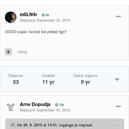
m0LN4r
36
Napisano
September 30, 2015
OOOO super, ka boš šel probat ligo?
Citiraj
Odgovori
Created
Zadnji odgovor
53
11 yr
9 yr
Arne Dopudja
726
Napisano
September 30, 2015
On 30. 9. 2015 at 14:41,
ingange
je napisal: