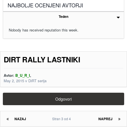
NAJBOLJE OCENJENI AVTORJI
Teden
Nobody has received reputation this week.
DIRT RALLY LASTNIKI
Avtor:
B_U_R_I
,
May 2, 2015
v
DiRT serija
Odgovori
NAZAJ
Stran 3 od 4
NAPREJ