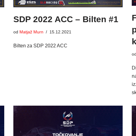
SDP 2022 ACC – Bilten #1
p
od
Matjaž Murn
15.12.2021
k
Bilten za SDP 2022 ACC
o
D
n
iz
sk