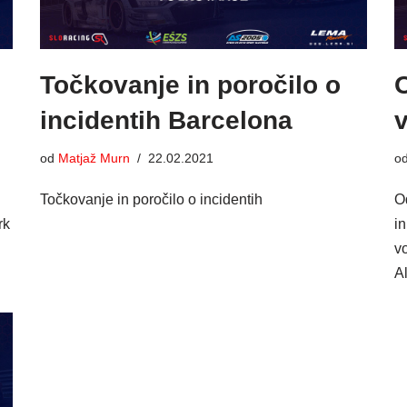
Točkovanje in poročilo o
incidentih Barcelona
od
Matjaž Murn
22.02.2021
o
Točkovanje in poročilo o incidentih
O
rk
i
v
A