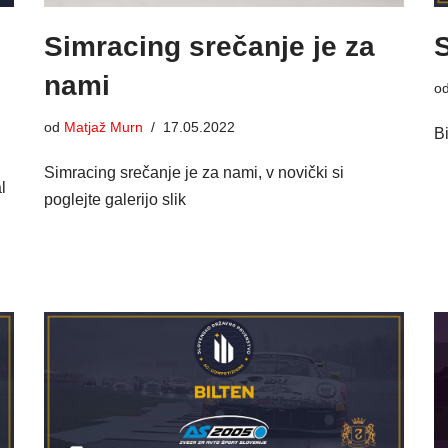
Simracing srečanje je za
nami
o
od
Matjaž Murn
17.05.2022
B
Simracing srečanje je za nami, v novički si
l
poglejte galerijo slik