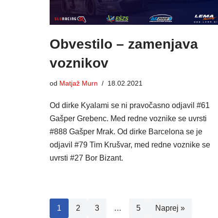
Obvestilo – zamenjava
voznikov
od
Matjaž Murn
18.02.2021
Od dirke Kyalami se ni pravočasno odjavil #61
Gašper Grebenc. Med redne voznike se uvrsti
#888 Gašper Mrak. Od dirke Barcelona se je
odjavil #79 Tim Krušvar, med redne voznike se
uvrsti #27 Bor Bizant.
1
2
3
…
5
Naprej »