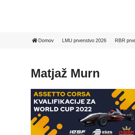
Skoči
na
vsebino
Domov
LMU prvenstvo 2026
RBR prve
Matjaž Murn