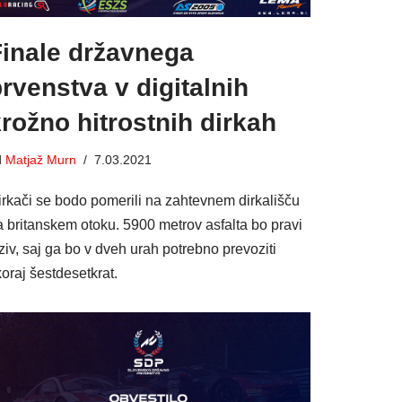
Finale državnega
rvenstva v digitalnih
rožno hitrostnih dirkah
d
Matjaž Murn
7.03.2021
irkači se bodo pomerili na zahtevnem dirkališču
a britanskem otoku. 5900 metrov asfalta bo pravi
ziv, saj ga bo v dveh urah potrebno prevoziti
oraj šestdesetkrat.