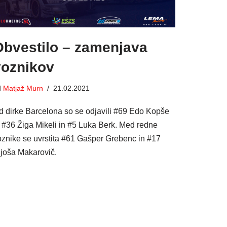
Obvestilo – zamenjava
voznikov
d
Matjaž Murn
21.02.2021
d dirke Barcelona so se odjavili #69 Edo Kopše
n #36 Žiga Mikeli in #5 Luka Berk. Med redne
oznike se uvrstita #61 Gašper Grebenc in #17
ljoša Makarovič.