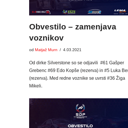
Obvestilo – zamenjava
voznikov
od
Matjaž Murn
4.03.2021
Od dirke Silverstone so se odjavili #61 Gašper
Grebenc #69 Edo Kopše (rezerva) in #5 Luka Be
(rezerva). Med redne voznike se uvrsti #36 Žiga
Mikeli.