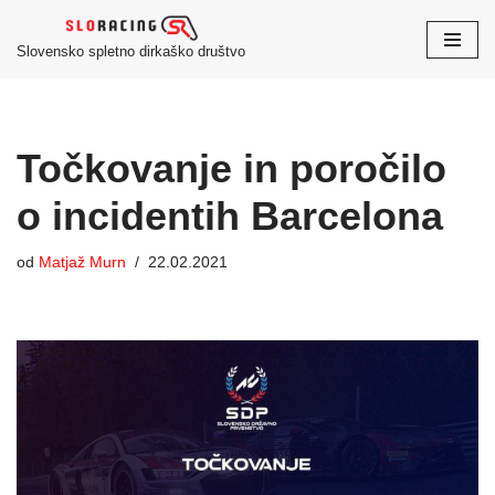
Slovensko spletno dirkaško društvo
Skoči
na
vsebino
Točkovanje in poročilo
o incidentih Barcelona
od
Matjaž Murn
22.02.2021