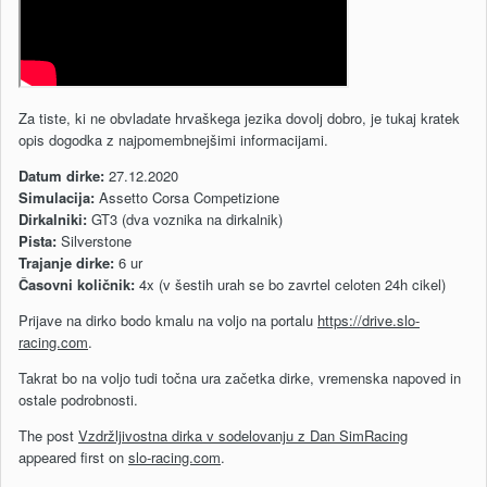
Za tiste, ki ne obvladate hrvaškega jezika dovolj dobro, je tukaj kratek
opis dogodka z najpomembnejšimi informacijami.
Datum dirke:
27.12.2020
Simulacija:
Assetto Corsa Competizione
Dirkalniki:
GT3 (dva voznika na dirkalnik)
Pista:
Silverstone
Trajanje dirke:
6 ur
Časovni količnik:
4x (v šestih urah se bo zavrtel celoten 24h cikel)
Prijave na dirko bodo kmalu na voljo na portalu
https://drive.slo-
racing.com
.
Takrat bo na voljo tudi točna ura začetka dirke, vremenska napoved in
ostale podrobnosti.
The post
Vzdržljivostna dirka v sodelovanju z Dan SimRacing
appeared first on
slo-racing.com
.