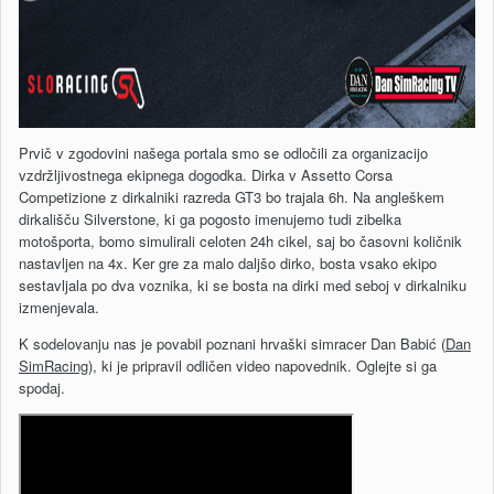
Prvič v zgodovini našega portala smo se odločili za organizacijo
vzdržljivostnega ekipnega dogodka. Dirka v Assetto Corsa
Competizione z dirkalniki razreda GT3 bo trajala 6h. Na angleškem
dirkališču Silverstone, ki ga pogosto imenujemo tudi zibelka
motošporta, bomo simulirali celoten 24h cikel, saj bo časovni količnik
nastavljen na 4x. Ker gre za malo daljšo dirko, bosta vsako ekipo
sestavljala po dva voznika, ki se bosta na dirki med seboj v dirkalniku
izmenjevala.
K sodelovanju nas je povabil poznani hrvaški simracer Dan Babić (
Dan
SimRacing
), ki je pripravil odličen video napovednik. Oglejte si ga
spodaj.