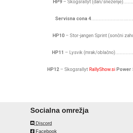
HP9
– Skogsrallyt (dan/sneženj
Servisna cona 4
……………………….….…..
HP10
– Stor-jangen Sprint (sonč
HP11
– Lysvik (mrak/oblačno)……
HP12
– Skogsrallyt
RallyShow.si
Power 
Socialna omrežja
Discord
Facebook