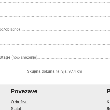
e)…………………………………………………………………………………………………………………………
………………………………………………………………………………………………………………………………
ni zahod/oblačno)…………………………………………………………………………………………
…………………………………………………………………………………………………………………………………
Stage
(noč/sneženje)……………………………………………………………………………
Skupna dolžina rallyja:
97.4 km
Povezave
P
O društvu
K
Statut
S