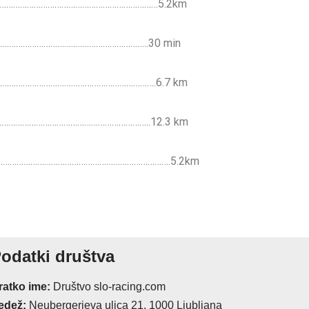
…………………………………………………………………5.2km
………………………..…………………………..30 min
………………………………………………………………….6.7 km
………………………………………………………..12.3 km
………………………………………………………………….5.2km
odatki društva
ratko ime:
Društvo slo-racing.com
edež:
Neubergerjeva ulica 21, 1000 Ljubljana