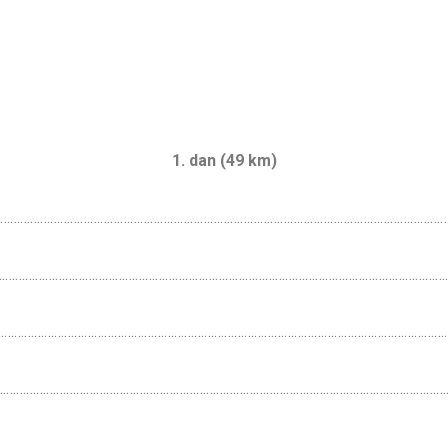
1. dan (49 km)
…………………………………………………………………………………………………………………………
)………………………………………………………………………………………………………………………………
ačno)……………………………………………………………………………………………………………………
…………………………………………………………………………………………………………………………………
…………………………………………………………………………………………………………………………