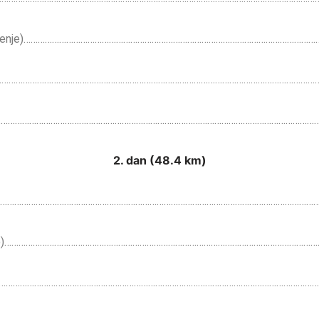
/sneženje)…………………………………………………………………………………………………………
ačno)……………………………………………………………………………………………………………………
…………………………………………………………………………………………………………………………………
2. dan
(48.4 km)
……………………………………………………………………………………………………………………………
oblačno)…………………………………………………………………………………………………………………
…………………………………………………………………………………………………………………………………