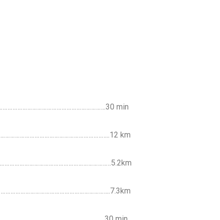
…………………………………………………….30 min
…………………………………………………………..12 km
…………………………………………………………………5.2km
…………………………………………………………..7.3km
………………………………….…………..……30 min