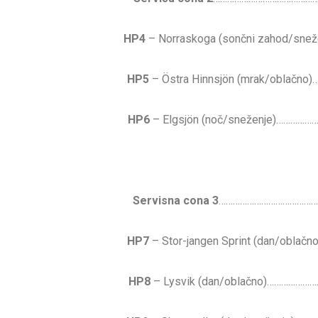
HP4
– Norraskoga (sončni zahod
HP5
– Östra Hinnsjön (mrak/obl
HP6
– Elgsjön (noč/sneženje)…
Servisna cona 3
……………………………………
HP7
– Stor-jangen Sprint (dan/
HP8
– Lysvik (dan/oblačno)………