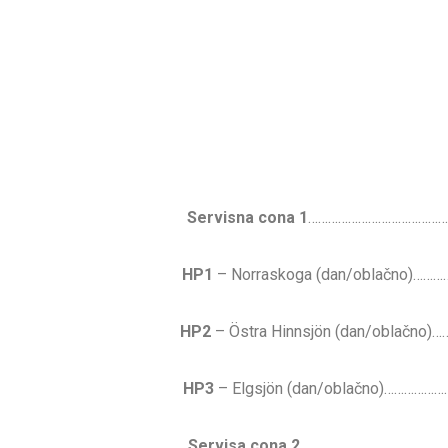
Servisna cona 1
……………………………………
HP1
– Norraskoga (dan/oblačno
HP2
– Östra Hinnsjön (dan/obl
HP3
– Elgsjön (dan/oblačno)……
Servisa cona 2
………………………………………