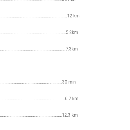
………………………………………………………………..12 km
……………………………………………………………….5.2km
…………………………………………………………….7.3km
………………………..………………….…….30 min
……………………………………………………………..6.7 km
……………………………………………………….12.3 km